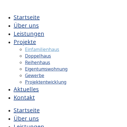
Zum
Inhalt
Startseite
wechseln
Über uns
Leistungen
Projekte
Einfamilienhaus
Doppelhaus
Reihenhaus
Eigentumswohnung
Gewerbe
Projektentwicklung
Aktuelles
Kontakt
Startseite
Über uns
Leistungen